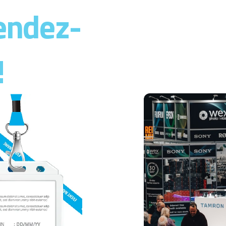
endez-
08-09-1
Sherato
!