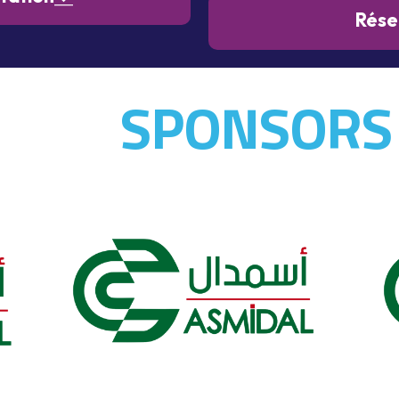
Rése
NOS
SPONSORS