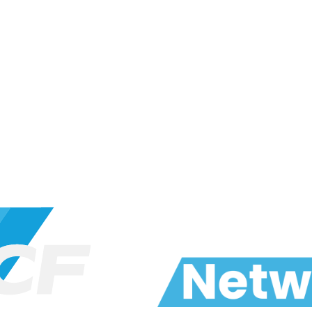
on
Rencontres B2B
Side events
Speakers
Hébergement