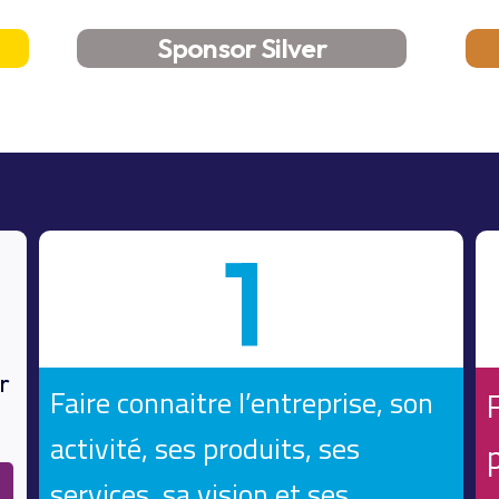
Sponsor Silver
1
r
Faire connaitre l’entreprise, son
F
activité, ses produits, ses
services, sa vision et ses