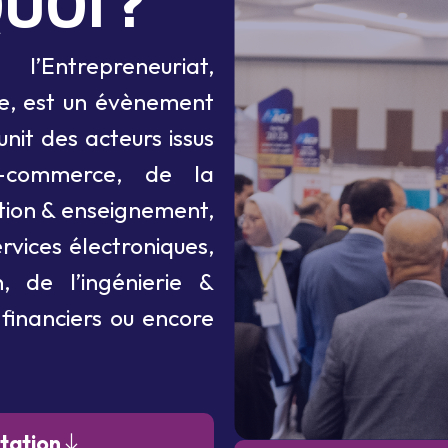
QUOI ?
l’Entrepreneuriat,
e, est un évènement
unit des acteurs issus
e-commerce, de la
ation & enseignement,
ervices électroniques,
 de l’ingénierie &
 financiers ou encore
tation